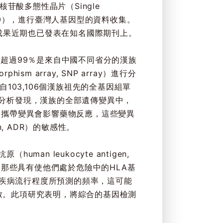
核苷酸多態性晶片（Single
物資料庫1.0），進行臺灣人基因型的資料收集。
研究成果近期也已發表在知名國際期刊上。
超過99％是來自中國不同省分的漢族
sm array, SNP array）進行分
來自103,106個漢族祖先的全基因組單
分析發現，漢族的全部遺傳變異中，
％的攜帶變異會影響藥物反應，這些變異
, ADR）的敏感性。
 leukocyte antigen,
為那些具有使他們處於危險中的HLA基
高於疾病流行程度所預測的頻率，這可能
所致。此項研究表明，將綜合的基因檢測