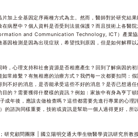
晶片加上全基因定序兩種方式為主。然而，醫師對於研究結果
放在病歷中？個人資料是否受到法規保護？而且技術上各醫院
tion and Communication Technology, I
做基因檢測是因為出現症狀，希望找到原因，但是如何解釋以
同時，心理支持和社會資源是否相應產生？回到了解病因的初
能如常維繫？有無相應的治療方式？我們每一次都要扣問：假
得到不好的消息，是否能承受這些不好的消息？是否已想過任
？需要獲得什麼樣的資訊？例如：家族中有身為亨丁頓舞蹈症（hunt
子成年後，應該去做檢查嗎？這些都需要先進行專業的心理評
-test）的諮詢同樣重要，技術或資訊是幫助一個人過得更好
孟儒；研究顧問團隊 | 國立陽明交通大學生物醫學資訊研究所教