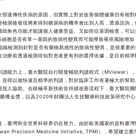
全部遺傳性疾病的原因，但實際上對於改善個體健康仍有相對
經檢測後發現將來得到糖尿病的機率會比別人高，透過諮詢，
助角色功能才能讓個人健康受益。又如癌症基因檢查，可以分為
生殖系細胞是否有單一基因的致病性變異而可能導致罹癌風險增
症組織檢測則針對是否有藥物易感性的致病性變異，是很重要
在治療前透過檢測得知對患者更有利的選擇依據，是目前精準
讀能力上，臺大醫院自行開發輔助判讀程式（MViewer）
，並得以做快速且精準的判讀，對於臨床工作有著極大的幫助
投入協助。在積極革新技術並持續改善流程下，臺大醫院團隊分
中榮獲金獎，以及2020年財團法人生技醫療科技政策研究中
性，臺灣和全世界科研界仍在努力。由於歐美國家的資料臺灣
Precision Medicine Initiative, TPMI），