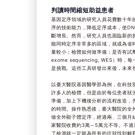
判讀時間縮短助益患者
基因定序領域的研究人員花費數十年
序的技術能力，降低定序成本，使D
斷增長。然而，研究人員也面臨新的
能同時定序非常多的區域，就成為省
量較小；檢體如何做準備；是否有試劑
exome sequencing, W
是挑戰。這些工具研發出來後，未來
以臺大醫院基因醫學部為例，在科技
許多人的檢體，但是由於每位患者狀
準備，加上下機後分析的流程改造，
的時間。操作熟悉後，臺大醫院的全
做全外顯子體定序，經過兩、三個月
家醫院收費約3萬～5萬元不等。不
了檢測就一定能為所有的症狀找到解