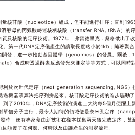
核苷酸（nucleotide）組成，但不能進行排序；直到1
來自釀酒酵母的丙氨酸轉運核糖核酸（transfer RNA, tRN
質及核酸的定序技術。1977年，弗雷德里克．桑格做出了改
第一代DNA定序儀產生的讀取長度略小於1kb；隨著聚合酶連鎖反
A等技術的開發，進一步推動基因體學（genomics）的發展。爾
sphate）合成時透過酵素反應發光來測定等等方式，可以同
次世代定序（next generation sequencing, 
後透過機器演算法把序列拼起來。核苷酸定序技術的進步驅動
。到了2010年，DNA定序技術的演進上大約每5個月便躍
個分子進行，最令人期待的領域便是奈米孔定序（nanopore s
病疫情爆發時，便有專家藉由新技術在樣本採集兩天後完成定序，
而且顛覆了在何處、何時以及由誰產生的測定流程。