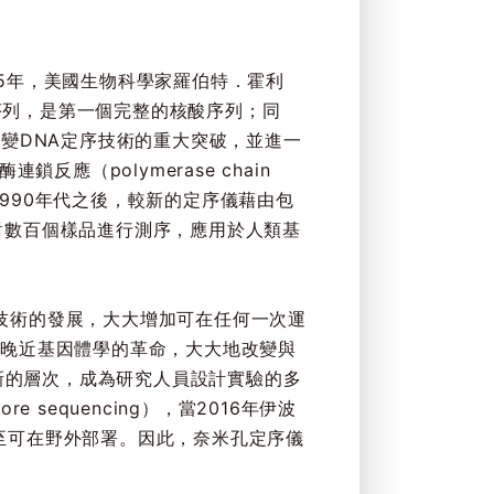
965年，美國生物科學家羅伯特．霍利
A）的序列，是第一個完整的核酸序列；同
變DNA定序技術的重大突破，並進一
應（polymerase chain
後，1990年代之後，較新的定序儀藉由包
時對數百個樣品進行測序，應用於人類基
NGS）技術的發展，大大增加可在任何一次運
了晚近基因體學的革命，大大地改變與
上新的層次，成為研究人員設計實驗的多
equencing），當2016年伊波
甚至可在野外部署。因此，奈米孔定序儀