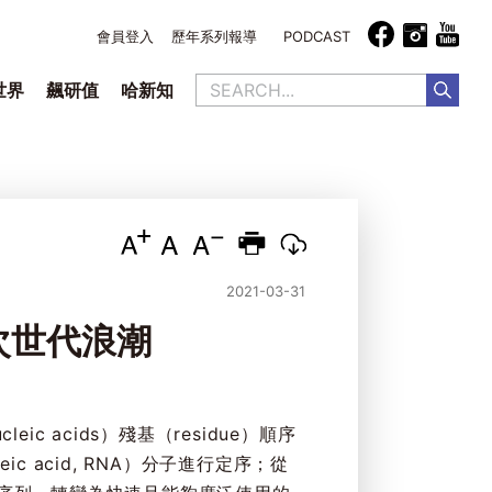
會員登入
歷年系列報導
PODCAST
世界
飆研值
哈新知
2021-03-31
次世代浪潮
eic acids）殘基（residue）順序
 acid, RNA）分子進行定序；從