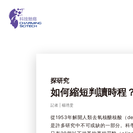
探研究
如何縮短判讀時程
記者
|
楊琇雯
從1953年解開人類去氧核醣核酸（deoxyr
是許多研究中不可或缺的一部分。科學界奮