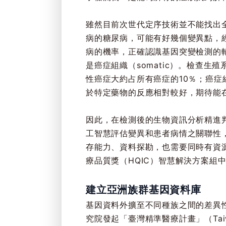
雖然目前次世代定序技術並不能找出
病的糖尿病，可能有好幾個變異點，
病的機率，正確認識基因突變檢測的輔
是癌症組織（somatic）。檢查
性癌症大約占所有癌症的10％；癌
於特定藥物的反應相對較好，期待能
因此，在檢測後的生物資訊分析精進判
工智慧評估變異和患者病情之關聯性
存能力、資料探勘，也需要同時有資源
療品質獎（HQIC）智慧解決方案組
建立亞洲族群基因資料庫
基因資料外擴至不同種族之間的差異
究院發起「臺灣精準醫療計畫」（Taiwan 