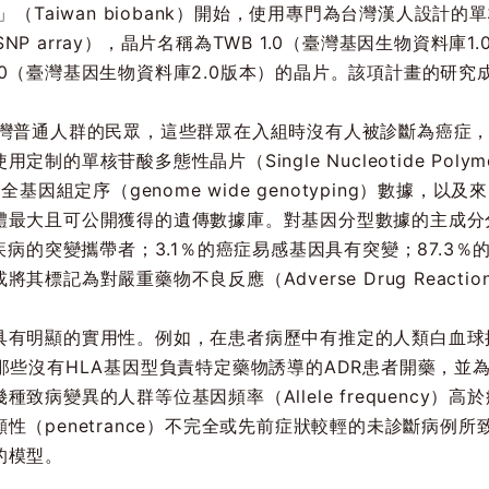
（Taiwan biobank）開始，使用專門為台灣漢人設計的單
 array, SNP array），晶片名稱為TWB 1.0（臺灣基因生
B 2.0（臺灣基因生物資料庫2.0版本）的晶片。該項計畫的
臺灣普通人群的民眾，這些群眾在入組時沒有人被診斷為癌症，
核苷酸多態性晶片（Single Nucleotide Polymorphi
基因組定序（genome wide genotyping）數據，以及
體最大且可公開獲得的遺傳數據庫。對基因分型數據的主成分
疾病的突變攜帶者；3.1％的癌症易感基因具有突變；87.3
記為對嚴重藥物不良反應（Adverse Drug Reaction
顯的實用性。例如，在患者病歷中有推定的人類白血球抗原（human
那些沒有HLA基因型負責特定藥物誘導的ADR患者開藥，並
致病變異的人群等位基因頻率（Allele frequency）
性（penetrance）不完全或先前症狀較輕的未診斷病例
的模型。