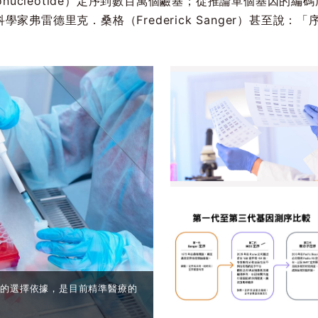
gonucleotide）定序到數百萬個鹼基；從推論單個基因的
家弗雷德里克．桑格（Frederick Sanger）甚至說
利的選擇依據，是目前精準醫療的