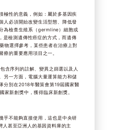
積極性的意義，例如：屬於多基因疾
個人必須開始改變生活型態、降低發
檢查生殖系（germline）細胞或
加，是檢測遺傳性癌症的方式，而遺傳
的藥物選擇參考，某些患者在治療上對
醫療的重要應用項目之一。
，包含序列的註解、變異之篩選以及人
。另一方面，電腦大量運算能力和儲
別在2018年醫策會第19屆國家醫
心國家新創獎中，獲得臨床新創獎。
幾乎不能夠直接使用，這也是中央研
希望建立臺灣人甚至亞洲人的基因資料庫的主