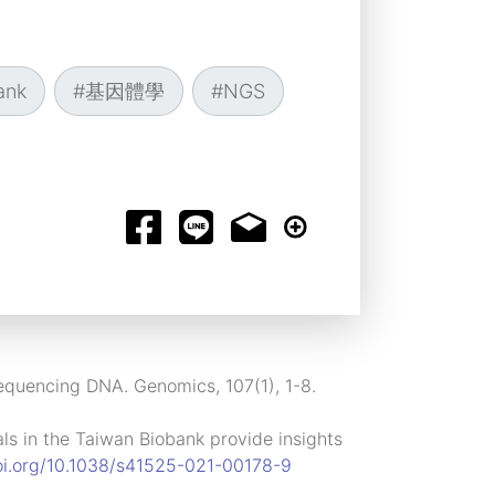
ank
#
基因體學
#
NGS
sequencing DNA. Genomics, 107(1), 1-8.
duals in the Taiwan Biobank provide insights
doi.org/10.1038/s41525-021-00178-9