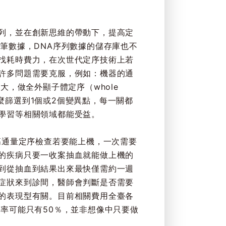
列，並在創新思維的帶動下，提高定
筆數據，DNA序列數據的儲存庫也不
找耗時費力，在次世代定序技術上若
許多問題需要克服，例如：機器的通
，做全外顯子體定序（whole
該怎麼篩選到1個或2個變異點，每一關都
學習等相關領域都能受益。
高通量定序檢查若要能上機，一次需要
的疾病只要一收案抽血就能做上機的
到從抽血到結果出來最快僅需約一週
症狀來到診間，醫師會判斷是否需要
的表現型有關。目前相關費用全臺各
率可能只有50％，並非想像中只要做