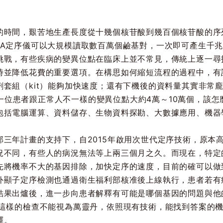
的時間，艱苦地生產長度從十幾個核苷酸到幾百個核苷酸的序
NA定序儀可以大規模讀取數百萬個鹼基對，一次即可產生千兆
挑戰，有些疾病的變異位點在臨床上並不常見，傳統上逐一尋
時並降低花費的重要選項。在構思如何縮短流程的過程中，有
套組（kit）能夠加快速度；還有下機後的資料量其實非常龐大
ES）時，每一位患者跟正常人不一樣的變異位點大約4萬～10萬個，
包括電腦運算、資料儲存、生物資料探勘、大數據應用、機器
部三年計畫的支持下，自2015年啟用次世代定序技術，原本
況不同，有些人的病況無法等上兩三個月之久。而現在，特定
先將機率不大的基因排除，加快定序的速度，目前的確可以做
外顯子定序檢測也通過衛生福利部核准後上線執行，患者若有
結果出爐後，進一步向患者解釋有可能是哪個基因的問題與他
過這樣的檢查不能視為萬靈丹，依照現有技術，能找到答案的機
釋。