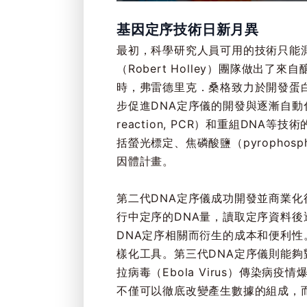
基因定序技術日新月異
最初，科學研究人員可用的技術只能測量
（Robert Holley）團隊做出了
時，弗雷德里克．桑格致力於開發蛋白
步促進DNA定序儀的開發與逐漸自動化。
reaction, PCR）和重組DN
括螢光標定、焦磷酸鹽（pyropho
因體計畫。
第二代DNA定序儀成功開發並商業化得利於
行中定序的DNA量，讀取定序資料
DNA定序相關而衍生的成本和便利性
樣化工具。第三代DNA定序儀則能夠對單
拉病毒（Ebola Virus）傳染
不僅可以徹底改變產生數據的組成，