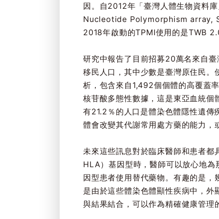
因。自2012年「臺灣人體生物資料庫」
Nucleotide Polymorphism
2018年啟動的TPMI使用的是TW
研究中報告了目前招募20萬名來自
移民人口，其中少數是臺灣原住民。使用定制的單
析，包含來自1,492個個體的高覆蓋率全
核苷酸多態性數據，這是東亞血統個
有21.2％的人口是體染色體隱性遺傳
體會改變其代謝常用處方藥的能力，或將其標
未來這些訊息對於臨床醫師和患者都具有明
HLA）基因型時，醫師可以放心地為
因型患者使用替代藥物。有趣的是，幾種
是由於這些體染色體顯性疾病中，外顯
與結果結合，可以作為精確健康管理