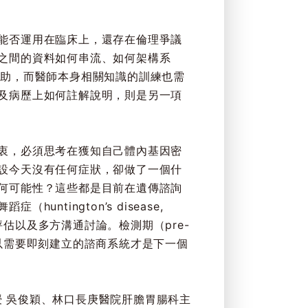
能否運用在臨床上，還存在倫理爭議
之間的資料如何串流、如何架構系
CT）產業協助，而醫師本身相關知識的訓練也需
及病歷上如何註解說明，則是另一項
衷，必須思考在獲知自己體內基因密
設今天沒有任何症狀，卻做了一個什
何可能性？這些都是目前在遺傳諮詢
ington’s disease,
估以及多方溝通討論。檢測期（pre-
，所以需要即刻建立的諮商系統才是下一個
授 吳俊穎、林口長庚醫院肝膽胃腸科主