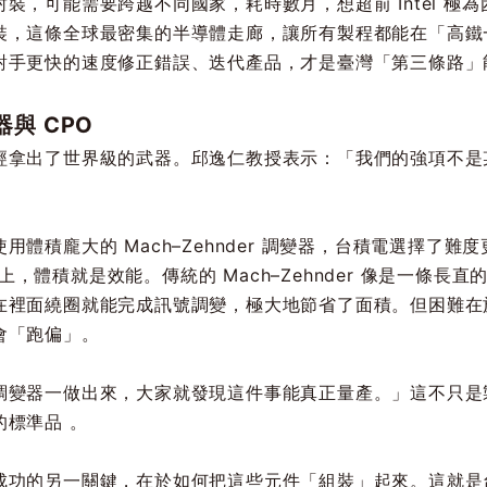
裝，可能需要跨越不同國家，耗時數月，想超前 Intel 極
裝，這條全球最密集的半導體走廊，讓所有製程都能在「高鐵
對手更快的速度修正錯誤、迭代產品，才是臺灣「第三條路」
與 CPO
經拿出了世界級的武器。邱逸仁教授表示：「我們的強項不是
體積龐大的 Mach–Zehnder 調變器，台積電選擇了
晶片上，體積就是效能。傳統的 Mach–Zehnder 像是一條
在裡面繞圈就能完成訊號調變，極大地節省了面積。但困難在
會「跑偏」。
調變器一做出來，大家就發現這件事能真正量產。」這不只是
標準品 。
成功的另一關鍵，在於如何把這些元件「組裝」起來。這就是台