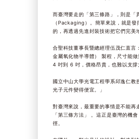
而臺灣要走的「第三條路」，則是「異質整合
（Packaging）。簡單來說，
的，再透過先進封裝技術把它們完美
合聖科技董事長暨總經理伍茂仁直言
金屬氧化物半導體） 製程，尺寸能做
4 吋到 6 吋，價格昂貴，也難以支
國立中山大學光電工程學系邱逸仁教授
光子元件變得便宜。」
對臺灣來說，最重要的事情是不能再走 
「第三條方法」 。這正是臺灣的機
徑。