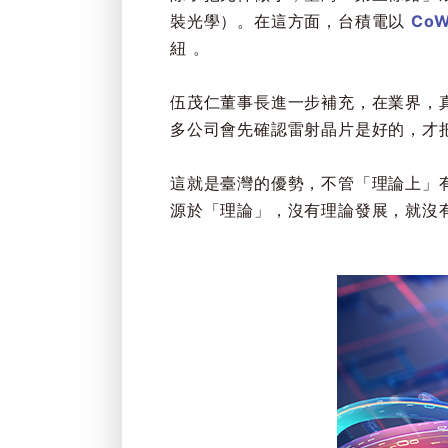
裝光學）。在這方面，台積電以
CoW
紐 。
伍茂仁董事長進一步補充，在業界，
多公司會先確認雷射晶片是好的，才
這就是臺灣的優勢，不管「理論上」
源於「理論」，沒有理論發展，就沒