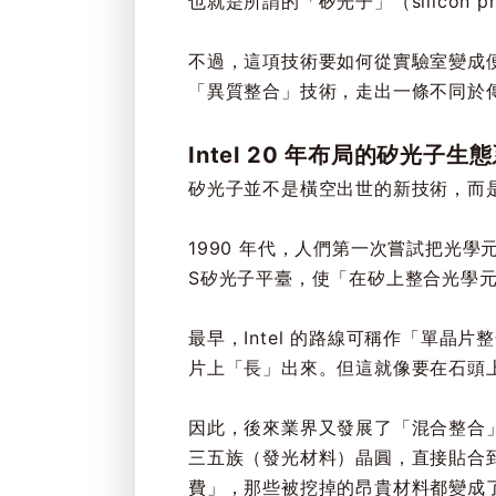
也就是所謂的「矽光子」（silicon ph
不過，這項技術要如何從實驗室變成
「異質整合」技術，走出一條不同於
Intel 20 年布局的矽光子生
矽光子並不是橫空出世的新技術，而
1990 年代，人們第一次嘗試把光學
S矽光子平臺，使「在矽上整合光學
最早，Intel 的路線可稱作「單晶
片上「長」出來。但這就像要在石頭
因此，後來業界又發展了「混合整合」（h
三五族（發光材料）晶圓，直接貼合
費」，那些被挖掉的昂貴材料都變成