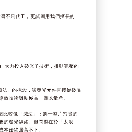
臺灣不只代工，更試圖用我們擅長的
tel 大力投入矽光子技術，推動完整的
用「加法」的概念，讓發光元件直接從矽晶
導致技術難度極高，難以量產。
路」。這比較像「減法」：將一整片昂貴的
要的發光線路。但問題在於「太浪
成本始終居高不下。