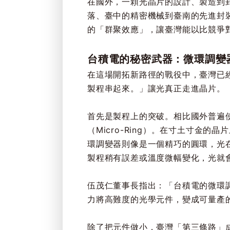
在國外，一顆光晶片的設計、製造到封
落、臺中的精密機械到臺南的先進封
的「群聚效應」，讓臺灣能以比競爭
台積電的秘密武器：微環調變器
在這場開拓新路徑的戰役中，臺灣已
製程串起來。」讓光真正走進晶片。
首先是製程上的突破。相比國外普遍使用
（Micro-Ring）。在寸土寸金的
環調變器則像是一個精巧的圓環，光
製程稍有誤差或溫度微幅變化，光就
伍茂仁董事長指出：「台積電的微環
力將高難度的光學元件，變成可量產的
除了把元件做小，臺灣「第三條路」