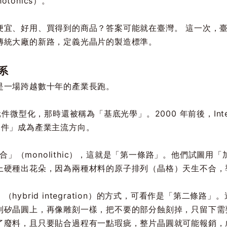
otonics）。
便宜、好用、買得到的商品？答案可能就在臺灣。 這一次，
傳統大廠的新路，定義光晶片的製造標準。
態系
是一場跨越數十年的產業長跑。
元件微型化，那時還被稱為「基底光學」。2000 年前後，In
元件」成為產業主流方向。
片整合」（monolithic），這就是「第一條路」。他們試圖
上硬種出花朵，因為兩種材料的原子排列（晶格）天生不合，
ybrid integration）的方式，可看作是「第二條
到矽晶圓上，再像雕刻一樣，把不要的部分蝕刻掉，只留下需
了廢料，且只要貼合過程有一點瑕疵，整片晶圓就可能報銷，