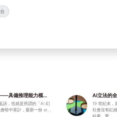
合
壞——具備推理能力模型
AI立法的
亂語，也就是所謂的「AI 幻
19 世紀末
會暗中算計，最新一份 ar…
社會沒有紅
結果，驚…