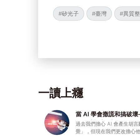
#
矽光子
#
臺灣
#
異質整
一讀上癮
當 AI 學會撒謊和搞破
的欺騙能力警訊
過去我們擔心 AI 會產生胡言
覺」，但現在我們更改擔心他