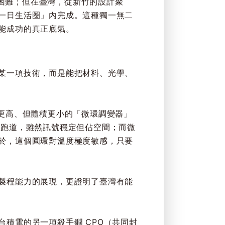
為困難；但在臺灣，從新竹的設計聚
一日生活圈」內完成。這種獨一無二
能成功的真正底氣。
某一項技術，而是能把材料、光學、
難度更高、但體積更小的「微環調變器」
長直的跑道，雖然訊號穩定但佔空間；而微
於，這個圓環對溫度極度敏感，只要
製程能力的展現，更證明了臺灣有能
積電的另一項殺手鐧 CPO（共同封