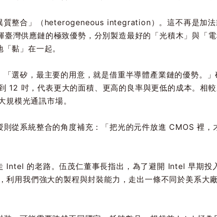
」（heterogeneous integration）。這不再
就是發揮臺灣供應鏈的極致優勢，分別製造最好的「光積木」與「
地「黏」在一起。
：「選矽，最主要的用意，就是借重半導體產業鏈的優勢。」矽
到 12 吋，代表更大的面積、更高的良率與更低的成本。相
撐大規模光通訊市場。
則從系統整合的角度補充：「把光的元件放進 CMOS 裡，才
Intel 的老路。伍茂仁董事長指出，為了避開 Intel 早
會，利用我們強大的製程與封裝能力，走出一條不同於美系大