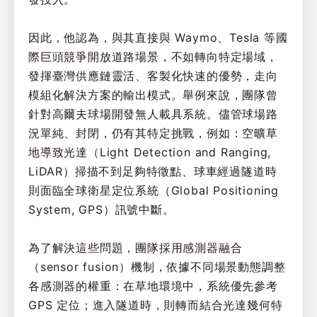
因此，他認為，與其直接與 Waymo、Tesla 等國
際巨頭競爭開放道路場景，不如轉向特定場域，
發揮臺灣供應鏈靈活、客製化快速的優勢，走向
模組化解決方案的輸出模式。舉例來說，團隊曾
針對高爾夫球場開發無人載具系統。儘管球場路
況單純、封閉，仍有其特定挑戰，例如：空曠草
地導致光達（Light Detection and Ranging,
LiDAR）掃描不到足夠特徵點、球車經過隧道時
則面臨全球衛星定位系統（Global Positioning
System, GPS）訊號中斷。
為了解決這些問題，團隊採用感測器融合
（sensor fusion）機制，依據不同場景動態調整
各感測器的權重：在草地環境中，系統優先參考
GPS 定位；進入隧道時，則轉而結合光達幾何特