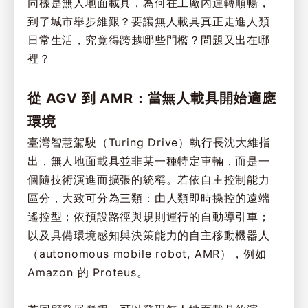
同樣是無人地面載具，為何在工廠內運轉順暢，
到了城市舉步維艱？要讓無人載具真正走進人類
日常生活，究竟得跨越哪些門檻？問題又出在哪
裡？
從 AGV 到 AMR：當無人載具開始適應
環境
臺灣智慧駕駛（Turing Drive）執行長沈大維指
出，無人地面載具並非某一種特定車輛，而是一
個隨技術演進而擴張的統稱。若依自主控制能力
區分，大致可分為三類：由人類即時操控的遠端
遙控型；依預設路徑與規則運行的自動導引車；
以及具備環境感知與決策能力的自主移動機器人
（autonomous mobile robot, AMR），例如
Amazon 的 Proteus。