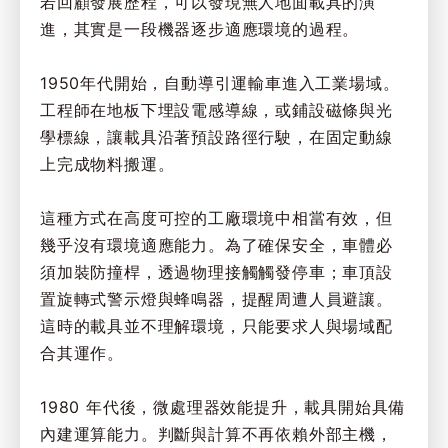
若回顧發展歷程，可以發現無人地面載具的演
進，其實是一段機器逐步適應環境的過程。
1950年代開始，自動導引運輸車進入工業場域。
工程師在地板下埋設電感導線，或鋪設磁條與光
學標線，讓載具沿著預設路徑行駛，在固定動線
上完成物料搬運。
這種方式在高度可控的工廠環境中相當有效，但
幾乎沒有環境適應能力。為了確保安全，車體必
須加裝防撞桿，透過物理接觸觸發停車；車頂設
置旋轉式警示燈與蜂鳴器，提醒周遭人員避讓。
這時的載具並不理解環境，只能要求人與場域配
合其運作。
1980 年代後，微處理器效能提升，載具開始具備
內建運算能力。判斷與計算不再依賴外部主機，