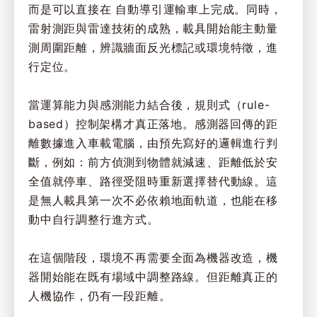
而是可以直接在 自動導引運輸車上完成。同時，
雷射測距與雷達技術的成熟，載具開始能主動量
測周圍距離，辨識牆面反光標記或環境特徵，進
行定位。
當運算能力與感測能力結合後，規則式（rule-
based）控制架構才真正落地。感測器回傳的距
離數據進入車載電腦，由預先寫好的邏輯進行判
斷，例如：前方偵測到物體就減速、距離低於安
全值就停車、路徑受阻時重新選擇替代動線。這
是無人載具第一次不必依賴地面軌道，也能在移
動中自行調整行進方式。
在這個階段，環境不再需要全面為機器改造，機
器開始能在既有場域中調整路線。但距離真正的
人機協作，仍有一段距離。