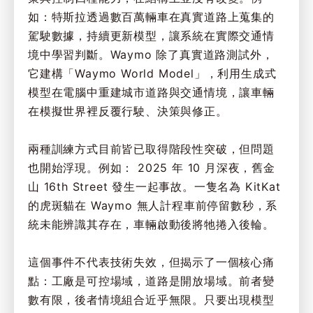
如：特斯拉透過數百萬輛車在真實道路上蒐集的
駕駛數據，持續更新模型，讓系統在實際交通情
境中學習判斷。Waymo 除了真實道路測試外，
它建構「Waymo World Model」，利用生成式
模型在電腦中重建城市道路與交通情境，讓車輛
在模擬世界裡反覆行駛、決策與修正。
兩種訓練方式目前皆已取得階段性突破，但問題
也開始浮現。例如： 2025 年 10 月深夜，舊金
山 16th Street 發生一起事故。一隻名為 KitKat
的虎斑貓在 Waymo 無人計程車前停留數秒，系
統未能辨識其存在，車輛啟動後將牠捲入後輪。
這個事件不代表技術失效，但揭示了一個核心痛
點：工廠是可控場域，道路是開放場域。前者變
數有限，後者情境組合近乎無限。只要出現模型