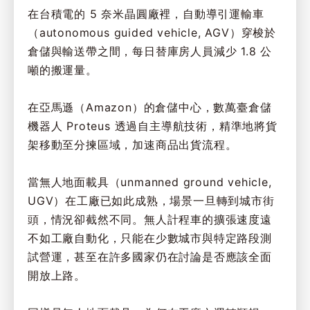
在台積電的 5 奈米晶圓廠裡，自動導引運輸車
（autonomous guided vehicle, AGV）穿梭於
倉儲與輸送帶之間，每日替庫房人員減少 1.8 公
噸的搬運量。
在亞馬遜（Amazon）的倉儲中心，數萬臺倉儲
機器人 Proteus 透過自主導航技術，精準地將貨
架移動至分揀區域，加速商品出貨流程。
當無人地面載具（unmanned ground vehicle,
UGV）在工廠已如此成熟，場景一旦轉到城市街
頭，情況卻截然不同。無人計程車的擴張速度遠
不如工廠自動化，只能在少數城市與特定路段測
試營運，甚至在許多國家仍在討論是否應該全面
開放上路。