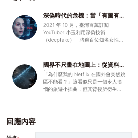
深偽時代的危機：當「有圖有真
相」開始失效
2021 年 10 月，臺灣百萬訂閱
YouTuber 小玉利用深偽技術
（deepfake），將逾百位知名女性…
國界不只畫在地圖上：從資料主
權到數位邊界
「為什麼我的 Netflix 在國外會突然跳
區不能看？」這看似只是一個令人懊
惱的旅遊小插曲，但其背後所衍生的
問…
回應內容