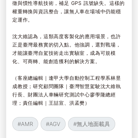
徵與慣性導航技術，補足 GPS 訊號缺失。這樣的
權重轉換與資訊整合，讓無人車在場域中仍能穩
定運作。
沈大維認為，這類高度客製化的應用場景，也許
正是臺灣最務實的切入點。他強調，選對戰場，
才能讓臺灣自駕技術走出實驗室，成為可規模
化、可商轉、能創造獲利的解決方案。
（客座總編輯｜逢甲大學自動控制工程學系林昱
成教授；研究顧問團隊｜臺灣智慧駕駛沈大維執
行長、財團法人車輛研究測試中心廖學隆總經
理；責任編輯｜王喆宣、洪孟樊）
#
AMR
#
AGV
#
無人地面載具